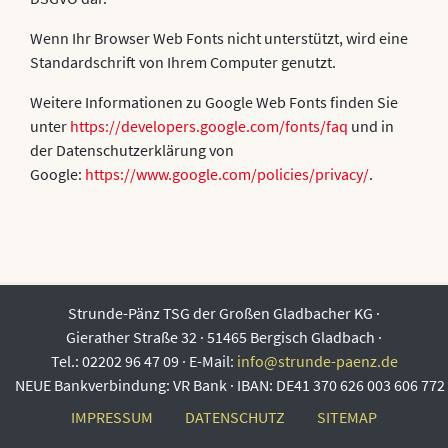
Wenn Ihr Browser Web Fonts nicht unterstützt, wird eine
Standardschrift von Ihrem Computer genutzt.
Weitere Informationen zu Google Web Fonts finden Sie
unter
https://developers.google.com/fonts/faq
und in
der Datenschutzerklärung von
Google:
https://www.google.com/policies/privacy/
.
Strunde-Pänz TSG der Großen Gladbacher KG
·
Gierather Straße 32
·
51465 Bergisch Gladbach
·
Tel.: 02202 96 47 09
·
E-Mail:
info@strunde-paenz.de
NEUE Bankverbindung: VR Bank · IBAN: DE41 370 626 003 606 772
IMPRESSUM
DATENSCHUTZ
SITEMAP