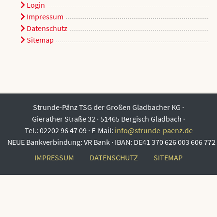
Login
Impressum
Datenschutz
Sitemap
Strunde-Pänz TSG der Großen Gladbacher KG
·
Gierather Straße 32
·
51465 Bergisch Gladbach
·
Tel.: 02202 96 47 09
·
E-Mail:
info@strunde-paenz.de
NEUE Bankverbindung: VR Bank · IBAN: DE41 370 626 003 606 772
IMPRESSUM
DATENSCHUTZ
SITEMAP